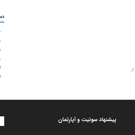
دس
ش
ر
م
ر
ا
از
ا
پیشنهاد سوئیت و آپارتمان