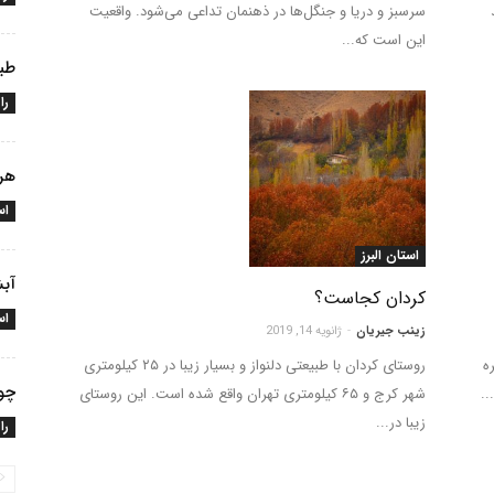
سرسبز و دریا و جنگل‌ها در ذهنمان تداعی می‌شود. واقعیت
این است که...
طبس
را
هر 
اس
استان البرز
آبش
کردان کجاست؟
اس
زینب جیریان
-
ژانویه 14, 2019
ه
روستای کردان با طبیعتی دلنواز و بسیار زیبا در ۲۵ کیلومتری
چور
..
شهر کرج و ۶۵ کیلومتری تهران واقع شده است. این روستای
زیبا در...
را