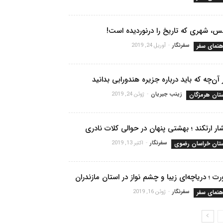
، شهری که تاریخ را درنوردیده است!
هنمای سفر
سفرنگار
-
آوریل 24, 2019
آن‌چه که باید درباره جزیره هندورابی بدانید
تان هرمزگان
زینب جیریان
-
ژوئن 24, 2019
ار ارتکند ؛ بهشتی پنهان در حوالی کلات نادری
تان خراسان رضوی
سفرنگار
-
اکتبر 13, 2019
ت ؛ دریاچه‌ای زیبا و چشم نواز در استان مازندران
هنمای سفر
سفرنگار
-
ژوئن 16, 2019