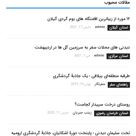
مقالات محبوب
۱۲ مورد از زیباترین اقامتگاه های بوم گردی گیلان
استان گیلان
admin
-
مارس 17, 2021
دیدنی های محلات سفر به سرزمین گل ها در اردیبهشت
استان مرکزی
admin
-
می 1, 2021
طرقبه منطقه‌ای ییلاقی ؛ یک جاذبۀ گردشگری
راهنمای سفر
سفرنگار
-
ژوئن 19, 2019
روستای درخت سپیدار کجاست؟
استان خراسان رضوی
زینب جیریان
-
مارس 11, 2020
تخت سلیمان دیدنی ؛ پایتخت دورۀ اشکانیان، جاذبۀ گردشگری ارومیه