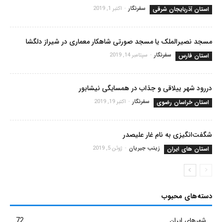
استان آذربایجان شرقی
سفرنگار
-
اکتبر 1, 2019
مسجد نصیرالملک یا مسجد صورتی شاهکار معماری در شیراز دلگشا
استان فارس
سفرنگار
-
سپتامبر 14, 2019
دررود شهر ییلاقی و جذاب در همسایگی نیشابور
استان خراسان رضوی
سفرنگار
-
اکتبر 19, 2019
شگفت‌انگیزی به نام غار علیصدر
استان های ایران
زینب جیریان
-
ژوئن 5, 2019
دسته‌های محبوب
شهرهای ایران
72