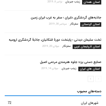
استان همدان
زینب جیریان
-
نوامبر 6, 2019
جاذبه‌های گردشگری دلبران ؛ سفر به غرب ایران زمین
استان کردستان
سفرنگار
-
سپتامبر 30, 2019
تخت سلیمان دیدنی ؛ پایتخت دورۀ اشکانیان، جاذبۀ گردشگری ارومیه
استان آذربایجان غربی
سفرنگار
-
جولای 20, 2019
صنایع دستی یزد؛ جلوه هنرمندی مردمی اصیل
استان های ایران
زینب جیریان
-
جولای 14, 2019
دسته‌های محبوب
شهرهای ایران
72