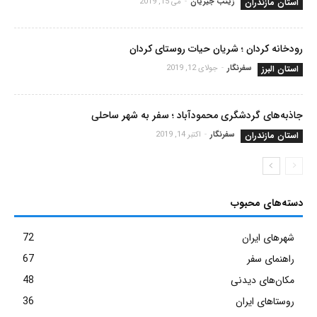
استان مازندران
زینب جیریان
-
می 15, 2019
رودخانه کردان ؛ شریان حیات روستای کردان
استان البرز
سفرنگار
-
جولای 12, 2019
جاذبه‌های گردشگری محمودآباد ؛ سفر به شهر ساحلی
استان مازندران
سفرنگار
-
اکتبر 14, 2019
دسته‌های محبوب
شهرهای ایران
72
راهنمای سفر
67
مکان‌های دیدنی
48
روستاهای ایران
36