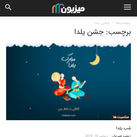
برچسب‌ها
جشن یلدا
برچسب: جشن یلدا
مناسبت‌ها
شب یلدا
زینب جیریان
-
دسامبر 18, 2018