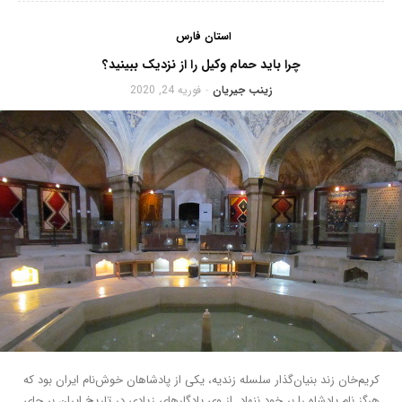
استان فارس
چرا باید حمام وکیل را از نزدیک ببینید؟
زینب جیریان
فوریه 24, 2020
-
کریم‌خان زند بنیان‌گذار سلسله زندیه، یکی از پادشاهان خوش‌نام ایران بود که
هرگز نام پادشاه را بر خود ننهاد. از وی یادگارهای زیادی در تاریخ ایران بر جای