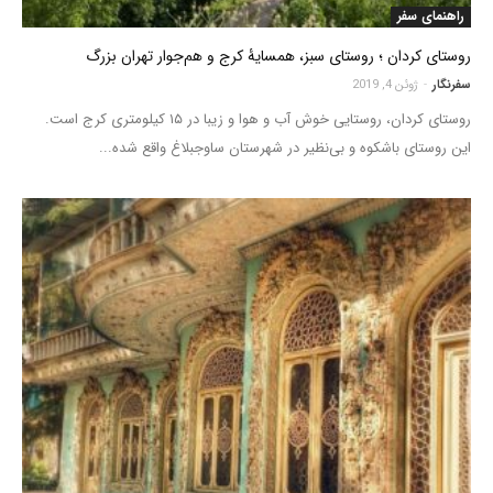
راهنمای سفر
روستای کردان ؛ روستای سبز، همسایۀ کرج و هم‌جوار تهران بزرگ
سفرنگار
-
ژوئن 4, 2019
روستای کردان، روستایی خوش آب و هوا و زیبا در ۱۵ کیلومتری کرج است.
این روستای باشکوه و بی‌نظیر در شهرستان ساوجبلاغ واقع شده...