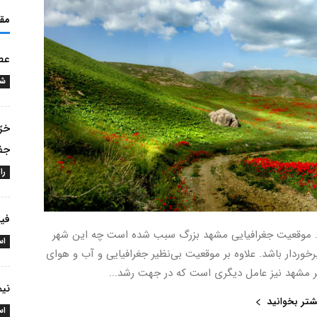
مق
عطر
شه
خرّ
جف
را
فیل
. موقعیت جغرافیایی مشهد بزرگ سبب شده است چه این شهر
اس
وردار باشد. علاوه بر موقعیت بی‌نظیر جغرافیایی و آب و هوای
شهد نیز عامل دیگری است که در جهت رشد...
نیم
شتر بخوانید
اس