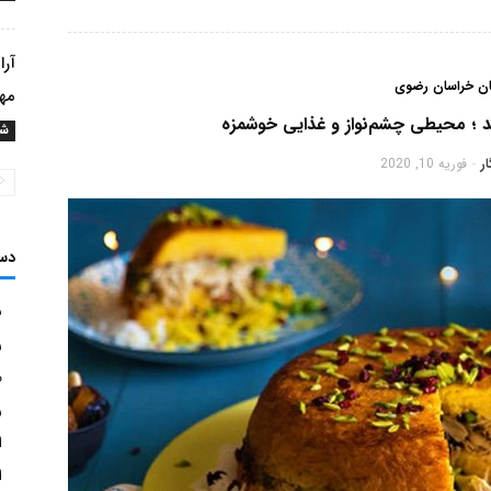
آرا
ان خراسان رضوی
مهم
د ؛ محیطی چشم‌نواز و غذایی خوشمزه
شه
ر
فوریه 10, 2020
-
دس
ش
ر
م
ر
ا
ا