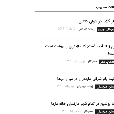
الات محبوب
 گلاب در هوای کاشان
رهای ایران
زینب جیریان
-
آوریل 11, 2019
م زیاد آنکه گفت: که مازندران را بهشت‌ است
ت!
هنمای سفر
سفرنگار
-
آوریل 28, 2019
بند بام شرقی مازندران در میان ابرها
تان مازندران
زینب جیریان
-
ژوئن 23, 2019
ا یوشیج در کدام شهر مازندران خانه دارد؟
تان مازندران
سفرنگار
-
دسامبر 13, 2019