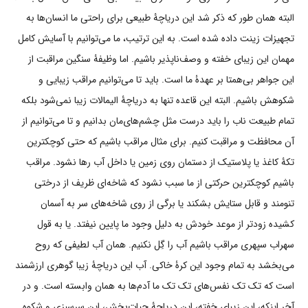
البته همان طور که ذکر شد این دریاچۀ طبیعی برای راحتی ما انسان‌ها به
تجهیزات زینت داده شده است. به این ترتیب، ما می‌توانیم با آسایش کامل
مهمان این زیبای خفته و وصف‌ناپذیر باشیم. اما وظیفۀ سنگین مراقبت از
این جواهر بی‌همتا بر عهدۀ ما است. باید تا می‌توانیم مراقب زیبایی و
شکوهش باشیم. البته این قاعده تنها به دریاچۀ الیمالات زیبا نمی‌شود بلکه
تمام طبیعت ناب را باید درست مثل چشم‌های‌مان بدانیم و تا می‌توانیم از
آن محافظت و مراقبت کنیم. برای مثال مراقب باشیم که حتی کوچکترین
تکۀ کاغذ یا پلاستیک از دستمان روی زمین یا داخل آب رها نشود. مراقب
باشیم کوچکترین حرکتی از ما سبب نشود که شاخه‌ای ظریف از درختی
تنومند و قابل ستایش بشکند یا برگی از روی شاخه‌های سر به آسمان
کشیده زودتر از موعد خودش به دلیل وجود ما پایین نیفتد. یا به قول
سهراب سپهری مراقب باشیم آب را گِل نکنیم. همان آب لطیفی که روح
می‌بخشد به تمام وجود این کرۀ خاکی. آب این دریاچۀ زیبا گوهری ارزشمند
است که تک تک نفس‌های تک تک ما آدم‌ها به همان وابسته است. و در
آخر اینکه، این زیبای خفته، این دریاچۀ حیات‌بخش، این سرسبزی و شکوه