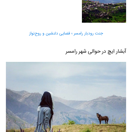
جنت رودبار رامسر ؛ فضایی دلنشین و روح‌نواز
آبشار ایچ در حوالی شهر رامسر