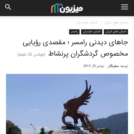
استان های ایران
استان مازندران
استان های ایران
استان مازندران
رامسر
جاهای دیدنی رامسر ؛ مقصدی رؤیایی
مخصوص گردشگران پرنشاط
(خواندن
32
دقیقه)
توسط
سفرنگار
-
نوامبر 25, 2019