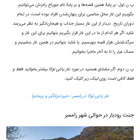
پ.ن اول: بر پایۀ همین قصه‌ها و بر پایۀ نام سوراخ راه‌زنان می‌توانیم
بگوییم این غار محل مناسبی برای پنهان‌شدن افراد بوده است، در تمام
دوران تاریخ. دیدار از این غار بسیار جذاب و هیجان‌انگیز به نظر می‌رسد.
شاید اگر هر کدام از ما در این غار قرار بگیریم بتوانیم برای این غار و
سرگذشتش هزار قصه بنویسیم. یا شاید بتوانیم در همین غار بنشینیم و
سمک عیار را تا به آخر ماجرا بخوانیم.
پ.ن دوم:
اگر مشتاق هستید در مورد غار یاغی لوکا بیشتر بخوانید فقط و
فقط کافی است روی لینک زیر کلیک کنید:
غار یاغی لوکا در رامسر ؛ حیرت‌برانگیز و پرماجرا
جنت رودبار در حوالی شهر رامسر